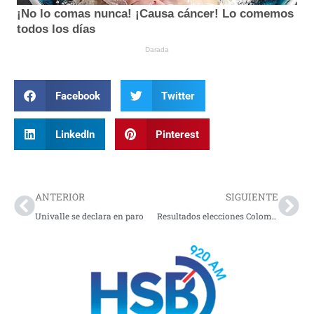
Facebook
Twitter
LinkedIn
Pinterest
Prev
Nex
ANTERIOR
SIGUIENTE
Univalle se declara en paro
Resultados elecciones Colombia 2026: Abelardo de la Espriella sorprende y gana la primera vuelta