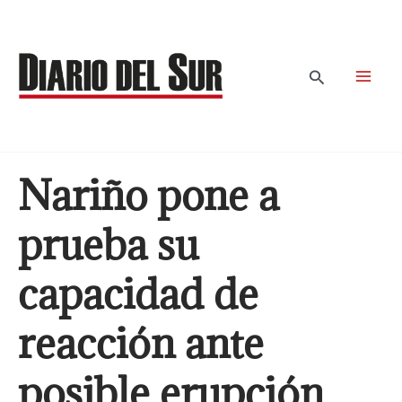
Ir
al
contenido
Buscar
Nariño pone a
prueba su
capacidad de
reacción ante
posible erupción