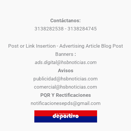
Contáctanos:
3138282538 - 3138284745
Post or Link Insertion - Advertising Article Blog Post
Banners
:
ads.digital@hsbnoticias.com
Avisos
publicidad@hsbnoticias.com
comercial@hsbnoticias.com
PQR Y Rectificaciones
notificacionesepds@gmail.com