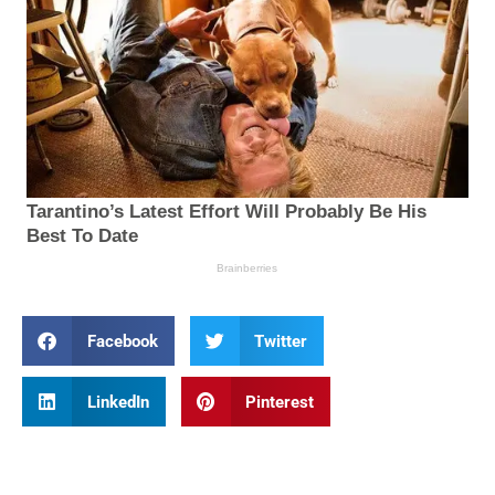
Facebook
Twitter
LinkedIn
Pinterest
Prev
Nex