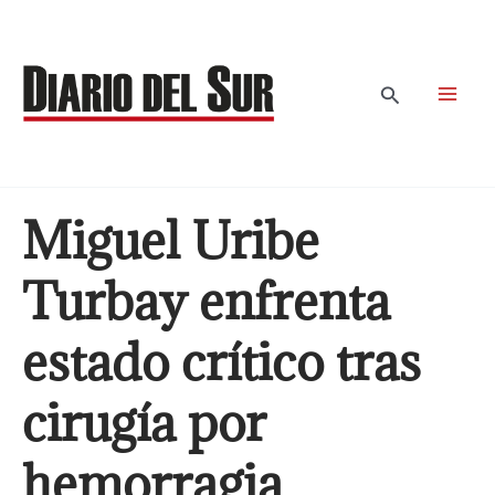
Ir
al
contenido
Buscar
Miguel Uribe
Turbay enfrenta
estado crítico tras
cirugía por
hemorragia