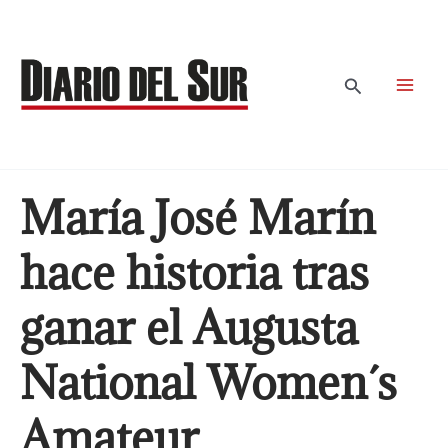
Ir
al
contenido
Buscar
María José Marín
hace historia tras
ganar el Augusta
National Women´s
Amateur