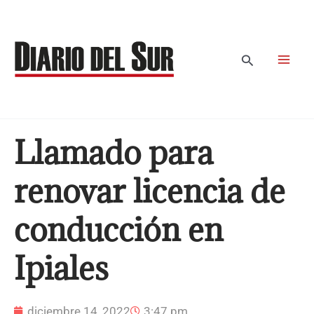
Ir
al
contenido
Buscar
Llamado para
renovar licencia de
conducción en
Ipiales
diciembre 14, 2022
3:47 pm