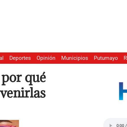
al
Deportes
Opinión
Municipios
Putumayo
R
 por qué
venirlas