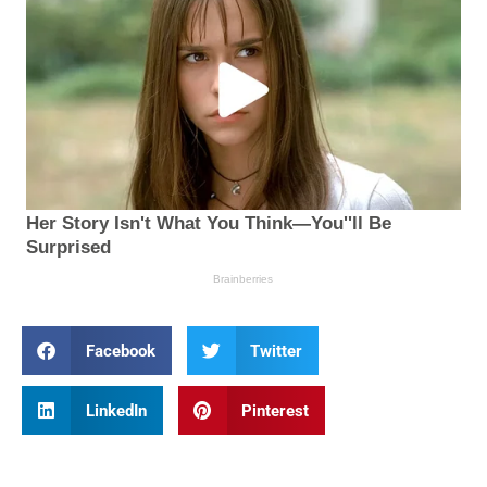
Facebook
Twitter
LinkedIn
Pinterest
Prev
Nex