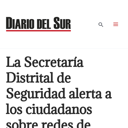
Ir
al
contenido
Buscar
La Secretaría
Distrital de
Seguridad alerta a
los ciudadanos
sobre redes de