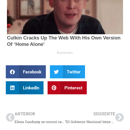
Facebook
Twitter
LinkedIn
Pinterest
Prev
Nex
ANTERIOR
SIGUIENTE
Elena Cundumy se coronó campeona nacional U23 y clasificó a la Selección Colombia rumbo al Panamericano y Mundial
“El Gobierno Nacional tiene en el olvido a las víctimas de la violencia en Nariño”