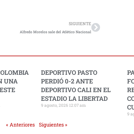
Next
SIGUIENTE
Alfredo Morelos sale del Atlético Nacional
COLOMBIA
DEPORTIVO PASTO
P
N UNA
PERDIÓ 0-2 ANTE
F
 ESTE
DEPORTIVO CALI EN EL
R
ESTADIO LA LIBERTAD
C
m
9 agosto, 2026 12:07 am
C
9 a
« Anteriores
Siguientes »