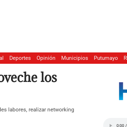
al
Deportes
Opinión
Municipios
Putumayo
R
oveche los
s labores, realizar networking