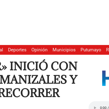
al
Deportes
Opinión
Municipios
Putumayo
R
» INICIÓ CON
 MANIZALES Y
 RECORRER