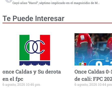
Cayó alias “Harol”, séptimo implicado en el magnicidio de Miguel Uribe Turbay
Te Puede Interesar
once Caldas y Su derota
Once Caldas 0-
en el fpc
de cali: FPC 20
6 agosto, 2026 10:46 pm
6 agosto, 2026 10:44 p