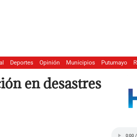
al
Deportes
Opinión
Municipios
Putumayo
R
ión en desastres