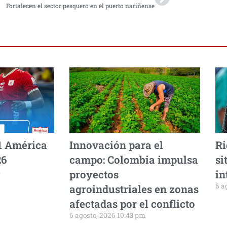
Fortalecen el sector pesquero en el puerto nariñense
1 América
Innovación para el
Ri
26
campo: Colombia impulsa
si
m
proyectos
in
6 a
agroindustriales en zonas
afectadas por el conflicto
6 agosto, 2026 10:43 pm