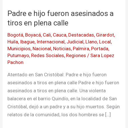
e
Padre e hijo fueron asesinados a
hijo
fueron
tiros en plena calle
asesinados
Bogotá
,
Boyacá
,
Cali
,
Cauca
,
Destacadas
,
Girardot
,
a
Huila
,
Ibague
,
Internacional
,
Judicial
,
Llano
,
Local
,
tiros
Municipios
,
Nacional
,
Noticias
,
Palmira
,
Portada
,
en
Putumayo
,
Redes Sociales
,
Regiones
/
Sara Lopez
plena
Pachon
calle
Atentado en San Cristóbal: Padre e hijo fueron
asesinados a tiros en plena calle Padre e hijo fueron
asesinados a tiros en plena calle. Una violenta
balacera en el barrio Quindío, en la localidad de San
Cristóbal, dejó a un padre y a su hijo muertos. Según
relatos de la comunidad, los dos hombres se […]