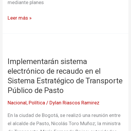
mediante planes
Leer más »
Implementarán
sistema
Implementarán sistema
electrónico
de
electrónico de recaudo en el
recaudo
Sistema Estratégico de Transporte
en
Público de Pasto
el
Sistema
Nacional
,
Política
/
Dylan Riascos Ramirez
Estratégico
En la ciudad de Bogotá, se realizó una reunión entre
de
el alcalde de Pasto, Nicolás Toro Muñoz; la ministra
Transporte