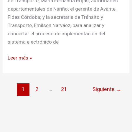
de Transporte, María Fernanda Rojas; autoridades
Público
departamentales de Nariño; el gerente de Avante,
de
Fides Córdoba; y la secretaria de Tránsito y
Pasto
Transporte, Emilsen Narváez, para analizar y
concertar el proceso de implementación del
sistema electrónico de
Leer más »
1
2
…
21
Siguiente
→