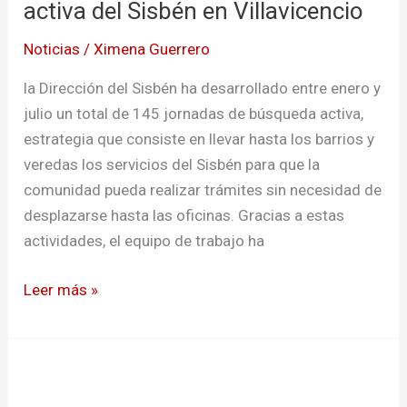
búsqueda
activa del Sisbén en Villavicencio
activa
Noticias
/
Ximena Guerrero
del
Sisbén
la Dirección del Sisbén ha desarrollado entre enero y
en
julio un total de 145 jornadas de búsqueda activa,
Villavicencio
estrategia que consiste en llevar hasta los barrios y
veredas los servicios del Sisbén para que la
comunidad pueda realizar trámites sin necesidad de
desplazarse hasta las oficinas. Gracias a estas
actividades, el equipo de trabajo ha
Leer más »
Cogieron
a