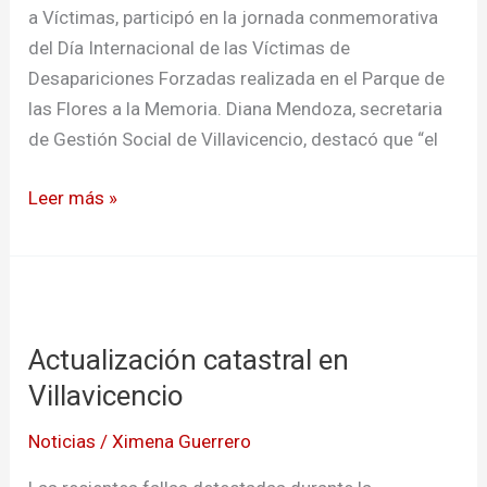
desaparición
a Víctimas, participó en la jornada conmemorativa
forzada
del Día Internacional de las Víctimas de
Desapariciones Forzadas realizada en el Parque de
las Flores a la Memoria. Diana Mendoza, secretaria
de Gestión Social de Villavicencio, destacó que “el
Leer más »
Actualización
catastral
Actualización catastral en
en
Villavicencio
Villavicencio
Noticias
/
Ximena Guerrero