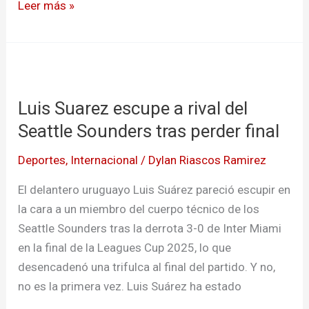
Leer más »
Luis
Suarez
Luis Suarez escupe a rival del
escupe
a
Seattle Sounders tras perder final
rival
Deportes
,
Internacional
/
Dylan Riascos Ramirez
del
Seattle
El delantero uruguayo Luis Suárez pareció escupir en
Sounders
la cara a un miembro del cuerpo técnico de los
tras
Seattle Sounders tras la derrota 3-0 de Inter Miami
perder
en la final de la Leagues Cup 2025, lo que
final
desencadenó una trifulca al final del partido. Y no,
no es la primera vez. Luis Suárez ha estado