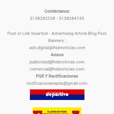
Contáctanos:
3138282538 - 3138284745
Post or Link Insertion - Advertising Article Blog Post
Banners
:
ads.digital@hsbnoticias.com
Avisos
publicidad@hsbnoticias.com
comercial@hsbnoticias.com
PQR Y Rectificaciones
notificacionesepds@gmail.com