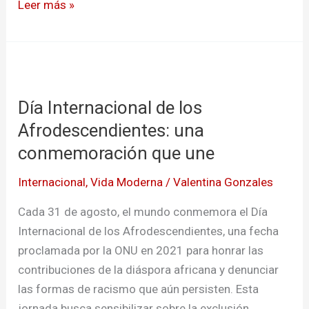
Leer más »
Día
Internacional
Día Internacional de los
de
los
Afrodescendientes: una
Afrodescendientes:
conmemoración que une
una
Internacional
,
Vida Moderna
/
Valentina Gonzales
conmemoración
que
Cada 31 de agosto, el mundo conmemora el Día
une
Internacional de los Afrodescendientes, una fecha
proclamada por la ONU en 2021 para honrar las
contribuciones de la diáspora africana y denunciar
las formas de racismo que aún persisten. Esta
jornada busca sensibilizar sobre la exclusión