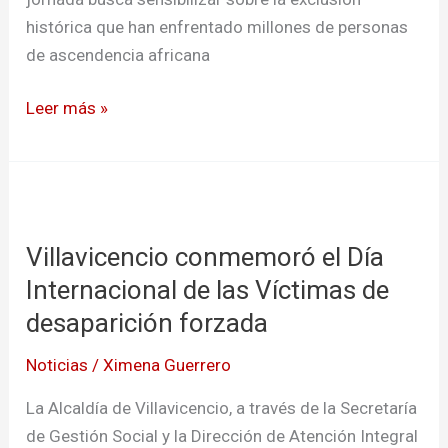
histórica que han enfrentado millones de personas
de ascendencia africana
Leer más »
Villavicencio
conmemoró
Villavicencio conmemoró el Día
el
Día
Internacional de las Víctimas de
Internacional
desaparición forzada
de
Noticias
/
Ximena Guerrero
las
Víctimas
La Alcaldía de Villavicencio, a través de la Secretaría
de
de Gestión Social y la Dirección de Atención Integral