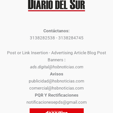
Contáctanos:
3138282538 - 3138284745
Post or Link Insertion - Advertising Article Blog Post
Banners
:
ads.digital@hsbnoticias.com
Avisos
publicidad@hsbnoticias.com
comercial@hsbnoticias.com
PQR Y Rectificaciones
notificacionesepds@gmail.com