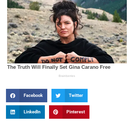
Facebook
Twitter
LinkedIn
Pinterest
Prev
Nex