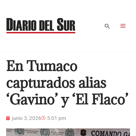
Ir
al
contenido
Buscar
En Tumaco
capturados alias
‘Gavino’ y ‘El Flaco’
junio 3, 2026
5:01 pm