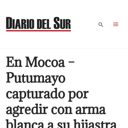
Ir
al
contenido
Buscar
En Mocoa –
Putumayo
capturado por
agredir con arma
blanca a su hijastra