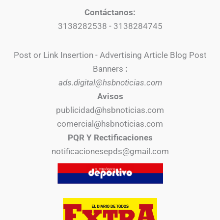
Contáctanos:
3138282538 - 3138284745
Post or Link Insertion - Advertising Article Blog Post
Banners
:
ads.digital@hsbnoticias.com
Avisos
publicidad@hsbnoticias.com
comercial@hsbnoticias.com
PQR Y Rectificaciones
notificacionesepds@gmail.com