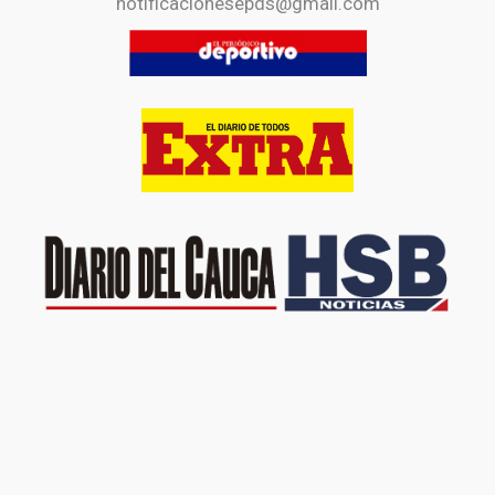
notificacionesepds@gmail.com