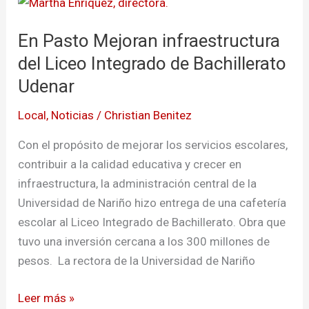
En
Pasto
En Pasto Mejoran infraestructura
Mejoran
infraestructura
del Liceo Integrado de Bachillerato
del
Udenar
Liceo
Local
,
Noticias
/
Christian Benitez
Integrado
de
Con el propósito de mejorar los servicios escolares,
Bachillerato
contribuir a la calidad educativa y crecer en
Udenar
infraestructura, la administración central de la
Universidad de Nariño hizo entrega de una cafetería
escolar al Liceo Integrado de Bachillerato. Obra que
tuvo una inversión cercana a los 300 millones de
pesos. La rectora de la Universidad de Nariño
Leer más »