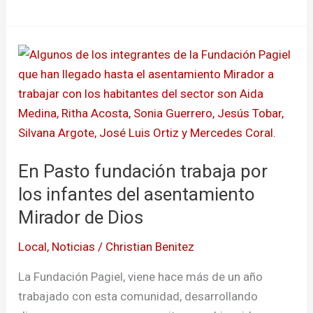
En
Pasto
fundación
trabaja
por
los
En Pasto fundación trabaja por
infantes
del
los infantes del asentamiento
asentamiento
Mirador de Dios
Mirador
Local
,
Noticias
/
Christian Benitez
de
Dios
La Fundación Pagiel, viene hace más de un año
trabajado con esta comunidad, desarrollando