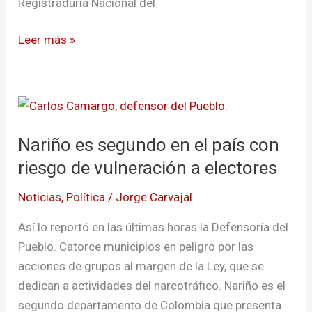
Registraduría Nacional del
Leer más »
Nariño
es
Nariño es segundo en el país con
segundo
en
riesgo de vulneración a electores
el
Noticias
,
Política
/
Jorge Carvajal
país
con
Así lo reportó en las últimas horas la Defensoría del
riesgo
Pueblo. Catorce municipios en peligro por las
de
acciones de grupos al margen de la Ley, que se
vulneración
dedican a actividades del narcotráfico. Nariño es el
a
segundo departamento de Colombia que presenta