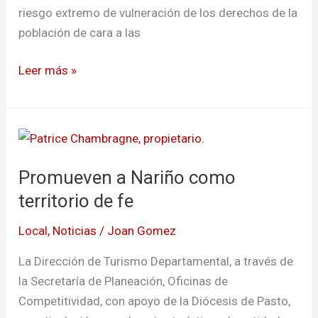
electores
riesgo extremo de vulneración de los derechos de la
población de cara a las
Leer más »
Promueven
a
Promueven a Nariño como
Nariño
como
territorio de fe
territorio
Local
,
Noticias
/
Joan Gomez
de
fe
La Dirección de Turismo Departamental, a través de
la Secretaría de Planeación, Oficinas de
Competitividad, con apoyo de la Diócesis de Pasto,