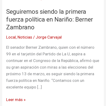
siendo
Seguiremos siendo la primera
la
primera
fuerza política en Nariño: Berner
fuerza
Zambrano
política
Local
,
Noticias
/
Jorge Carvajal
en
Nariño:
El senador Berner Zambrano, quien con el número
Berner
99 en el tarjetón del Partido de La U, aspira a
Zambrano
continuar en el Congreso de la República, afirmó que
su gran aspiración con miras a las elecciones del
próximo 13 de marzo, es seguir siendo la primera
fuerza política en Nariño. “Contamos con un
excelente equipo […]
Leer más »