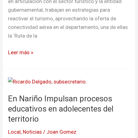
en articulación con el sector turístico y la entidad
gubernamental, trabajan en estrategias para
reactivar el turismo, aprovechando la oferta de
conectividad aérea en el departamento, una de ellas
la ‘Ruta de la
Leer más »
En
Nariño
En Nariño Impulsan procesos
Impulsan
procesos
educativos en adolecentes del
educativos
territorio
en
Local
,
Noticias
/
Joan Gomez
adolecentes