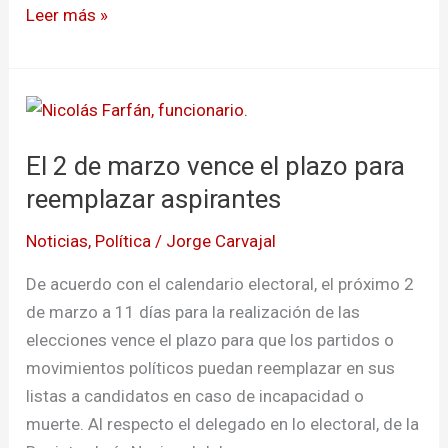
Leer más »
El
2
El 2 de marzo vence el plazo para
de
marzo
reemplazar aspirantes
vence
Noticias
,
Política
/
Jorge Carvajal
el
plazo
De acuerdo con el calendario electoral, el próximo 2
para
de marzo a 11 días para la realización de las
reemplazar
elecciones vence el plazo para que los partidos o
aspirantes
movimientos políticos puedan reemplazar en sus
listas a candidatos en caso de incapacidad o
muerte. Al respecto el delegado en lo electoral, de la