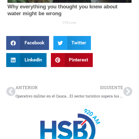
Facebook
Twitter
LinkedIn
Pinterest
Prev
Nex
ANTERIOR
SIGUIENTE
Operativo militar en el Cauca contra disidencias de las Farc
El sector turístico supera los 2.200 ciberataques semanales por organización con un aumento del 122% en tres años