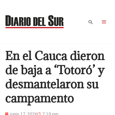
Ir
al
contenido
Buscar
En el Cauca dieron
de baja a ‘Totoró’ y
desmantelaron su
campamento
junio 17, 2026
7:19 pm