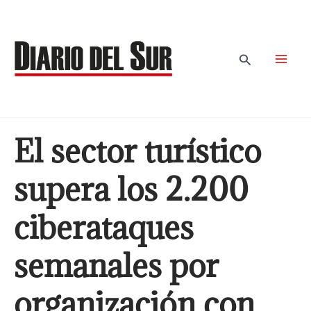
Ir
al
contenido
Buscar
El sector turístico
supera los 2.200
ciberataques
semanales por
organización con