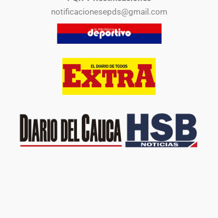
notificacionesepds@gmail.com