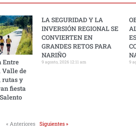
LA SEGURIDAD Y LA
OB
INVERSIÓN REGIONAL SE
A
CONVIERTEN EN
E
GRANDES RETOS PARA
C
NARIÑO
N
 Entre
9 agosto, 2026 12:11 am
9 a
 Valle de
 rutas y
an fiesta
 Salento
« Anteriores
Siguientes »