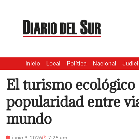
Ir
al
contenido
Inicio
Local
Política
Nacional
Judici
El turismo ecológico
popularidad entre via
mundo
junio 3, 2026
7:25 am