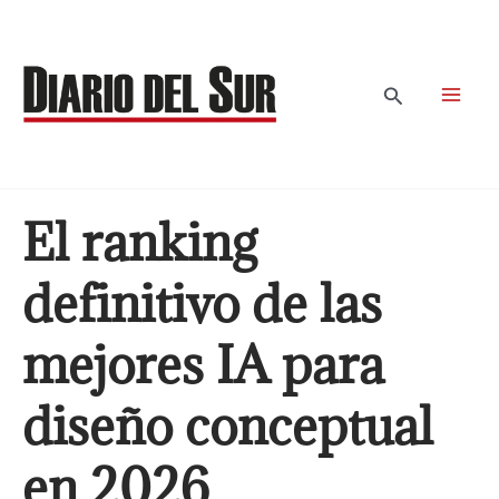
Ir
al
contenido
Buscar
El ranking
definitivo de las
mejores IA para
diseño conceptual
en 2026