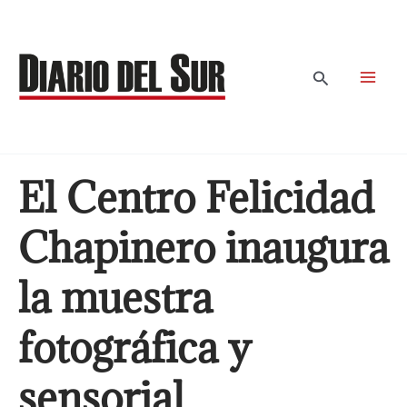
Ir
al
contenido
Buscar
El Centro Felicidad
Chapinero inaugura
la muestra
fotográfica y
sensorial