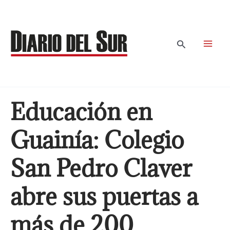
Ir
al
contenido
Buscar
Educación en
Guainía: Colegio
San Pedro Claver
abre sus puertas a
más de 200