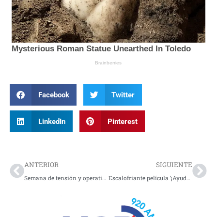
Facebook
Twitter
LinkedIn
Pinterest
Prev
Nex
ANTERIOR
SIGUIENTE
Semana de tensión y operativos en Nariño por seguridad, movilidad y orden público
Escalofriante película ‘¡Ayuda!’ de Sam Raimi llega a Disney+: VIDEO