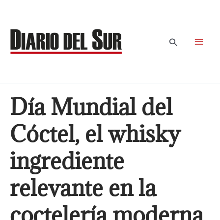
Ir
al
contenido
Buscar
Día Mundial del
Cóctel, el whisky
ingrediente
relevante en la
coctelería moderna