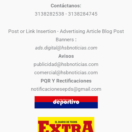
Contáctanos:
3138282538 - 3138284745
Post or Link Insertion - Advertising Article Blog Post
Banners
:
ads.digital@hsbnoticias.com
Avisos
publicidad@hsbnoticias.com
comercial@hsbnoticias.com
PQR Y Rectificaciones
notificacionesepds@gmail.com