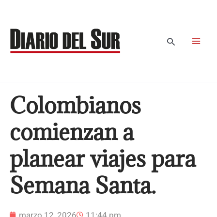
Ir
al
contenido
Buscar
Colombianos
comienzan a
planear viajes para
Semana Santa.
marzo 12, 2026
11:44 pm