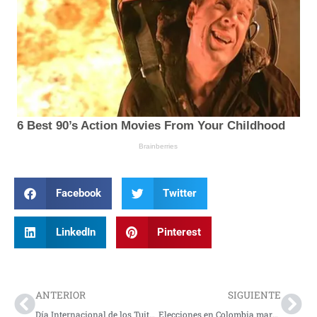
Facebook
Twitter
LinkedIn
Pinterest
Prev
Nex
ANTERIOR
SIGUIENTE
Día Internacional de los Tuiteros: una comunidad que transformó la comunicación digital
Elecciones en Colombia marcan el panorama político de 2026