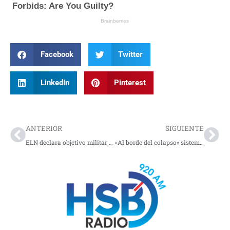
Facebook
Twitter
LinkedIn
Pinterest
Prev
Nex
ANTERIOR
SIGUIENTE
ELN declara objetivo militar a transportadores de D1 en el occidente del país
«Al borde del colapso» sistema de Salud en Alemania