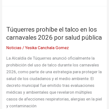
Túquerres
prohíbe
Túquerres prohíbe el talco en los
el
talco
carnavales 2026 por salud pública
en
Noticias
/
Yesika Canchala Gomez
los
carnavales
La Alcaldía de Túquerres anunció oficialmente la
2026
prohibición del uso de talco durante los carnavales
por
2026, como parte de una estrategia para proteger la
salud
salud de los ciudadanos y el medio ambiente. El
pública
decreto municipal fue emitido tras evaluaciones
médicas y ambientales que revelaron múltiples
casos de afecciones respiratorias, alergias en la piel
y contaminación