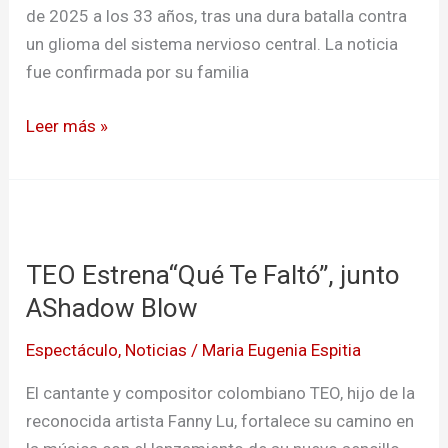
cine
de 2025 a los 33 años, tras una dura batalla contra
que
un glioma del sistema nervioso central. La noticia
se
fue confirmada por su familia
apaga
Leer más »
TEO
Estrena“Qué
TEO Estrena“Qué Te Faltó”, junto
Te
Faltó”,
AShadow Blow
junto
Espectáculo
,
Noticias
/
Maria Eugenia Espitia
AShadow
Blow
El cantante y compositor colombiano TEO, hijo de la
reconocida artista Fanny Lu, fortalece su camino en