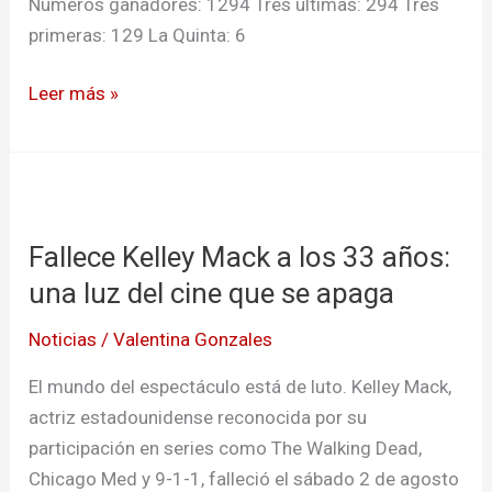
Números ganadores: 1294 Tres últimas: 294 Tres
primeras: 129 La Quinta: 6
Leer más »
Fallece
Kelley
Fallece Kelley Mack a los 33 años:
Mack
a
una luz del cine que se apaga
los
Noticias
/
Valentina Gonzales
33
años:
El mundo del espectáculo está de luto. Kelley Mack,
una
actriz estadounidense reconocida por su
luz
participación en series como The Walking Dead,
del
Chicago Med y 9-1-1, falleció el sábado 2 de agosto