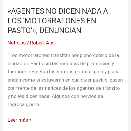
NO
«AGENTES NO DICEN NADA A
DICEN
NADA
LOS ‘MOTORRATONES EN
A
PASTO'», DENUNCIAN
LOS
Noticias
/
Robert Atis
‘MOTORRATONES
EN
“Los motorratones transitan por pleno centro de la
PASTO'»,
ciudad de Pasto sin las medidas de protección y
DENUNCIAN
tampoco respetan las normas como el pico y placa,
andan como si estuvieran en cualquier pueblo, pasan
por frente de las narices de los agentes de tránsito
y no les dicen nada. Algunos con nervios se
regresan, pero
Leer más »