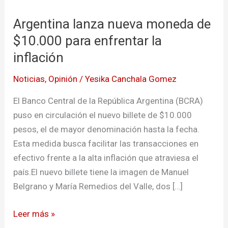
lanza
Argentina lanza nueva moneda de
nueva
moneda
$10.000 para enfrentar la
de
inflación
$10.000
Noticias
,
Opinión
/
Yesika Canchala Gomez
para
enfrentar
El Banco Central de la República Argentina (BCRA)
la
puso en circulación el nuevo billete de $10.000
inflación
pesos, el de mayor denominación hasta la fecha.
Esta medida busca facilitar las transacciones en
efectivo frente a la alta inflación que atraviesa el
país.El nuevo billete tiene la imagen de Manuel
Belgrano y María Remedios del Valle, dos […]
Leer más »