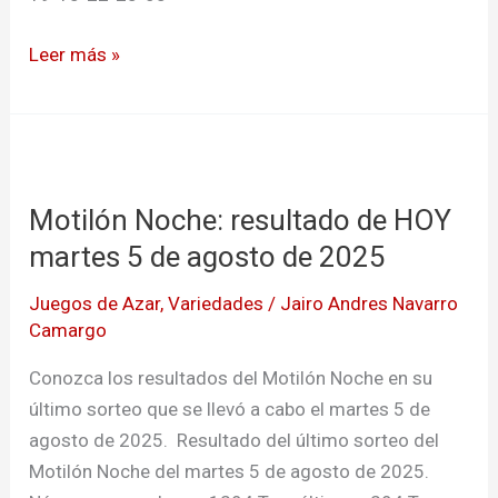
Leer más »
Motilón
Noche:
Motilón Noche: resultado de HOY
resultado
de
martes 5 de agosto de 2025
HOY
Juegos de Azar
,
Variedades
/
Jairo Andres Navarro
martes
Camargo
5
de
Conozca los resultados del Motilón Noche en su
agosto
último sorteo que se llevó a cabo el martes 5 de
de
agosto de 2025. Resultado del último sorteo del
2025
Motilón Noche del martes 5 de agosto de 2025.