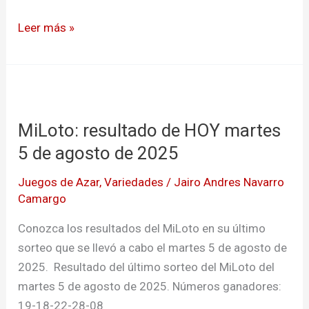
Leer más »
MiLoto:
resultado
MiLoto: resultado de HOY martes
de
HOY
5 de agosto de 2025
martes
Juegos de Azar
,
Variedades
/
Jairo Andres Navarro
5
Camargo
de
agosto
Conozca los resultados del MiLoto en su último
de
sorteo que se llevó a cabo el martes 5 de agosto de
2025
2025. Resultado del último sorteo del MiLoto del
martes 5 de agosto de 2025. Números ganadores:
19-18-22-28-08