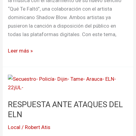
la música con el lanzamiento de su nuevo sencillo
“Qué Te Faltó”, una colaboración con el artista
dominicano Shadow Blow. Ambos artistas ya
pusieron la canción a disposición del público en
todas las plataformas digitales. Con este tema,
Leer más »
RESPUESTA
ANTE
ATAQUES
RESPUESTA ANTE ATAQUES DEL
DEL
ELN
ELN
Local
/
Robert Atis