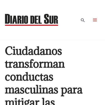
Ir
al
contenido
Buscar
Ciudadanos
transforman
conductas
masculinas para
mitigar las