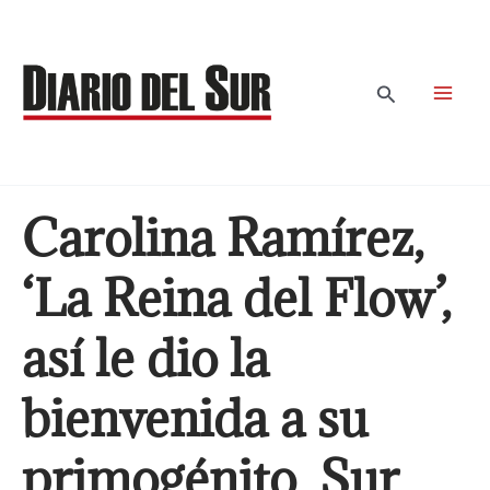
Ir
al
contenido
Buscar
Carolina Ramírez,
‘La Reina del Flow’,
así le dio la
bienvenida a su
primogénito, Sur