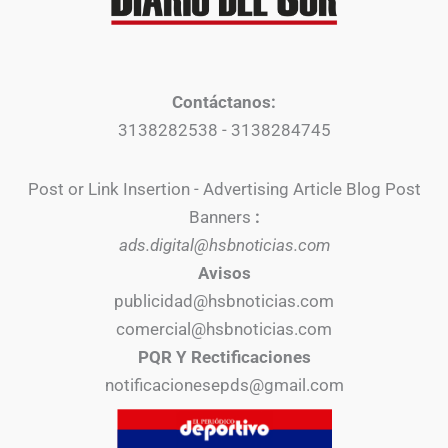
Contáctanos:
3138282538 - 3138284745
Post or Link Insertion - Advertising Article Blog Post
Banners
:
ads.digital@hsbnoticias.com
Avisos
publicidad@hsbnoticias.com
comercial@hsbnoticias.com
PQR Y Rectificaciones
notificacionesepds@gmail.com