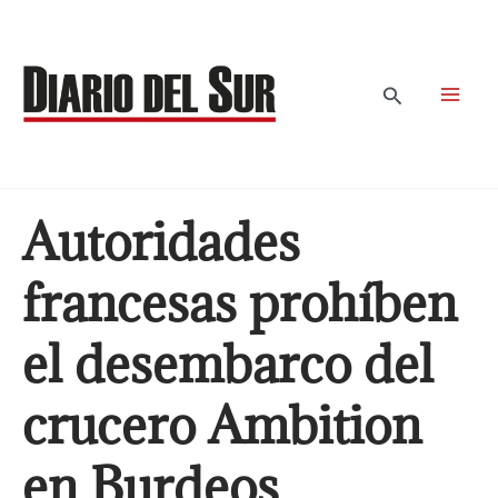
Ir
al
contenido
Buscar
Autoridades
francesas prohíben
el desembarco del
crucero Ambition
en Burdeos