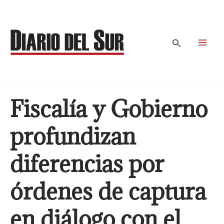
Ir
al
contenido
Buscar
Fiscalía y Gobierno
profundizan
diferencias por
órdenes de captura
en diálogo con el