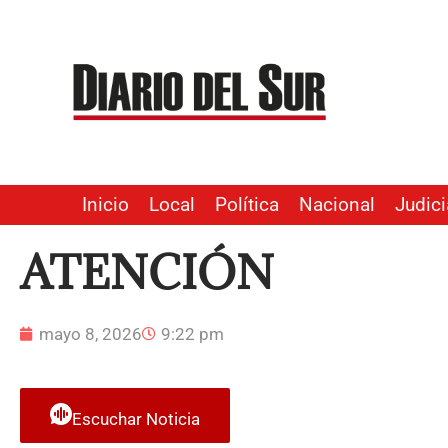
Ir
al
contenido
Inicio
Local
Política
Nacional
Judici
ATENCIÓN
mayo 8, 2026
9:22 pm
Escuchar Noticia