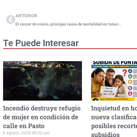
ANTERIOR
El cáncer de ovario, principal causa de mortalidad en tumores ginecológicos se diagnostica en un 70% en estadios avanzados
Te Puede Interesar
Incendio destruye refugio
Inquietud en h
de mujer en condición de
nueva clasifica
calle en Pasto
posibles recort
6 agosto, 2026 06:22 am
subsidios