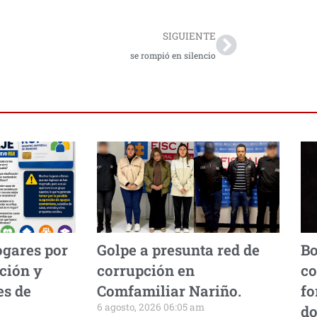
SIGUIENTE
se rompió en silencio
ogares por
Golpe a presunta red de
Bo
ción y
corrupción en
co
es de
Comfamiliar Nariño.
fo
6 agosto, 2026 06:05 am
do