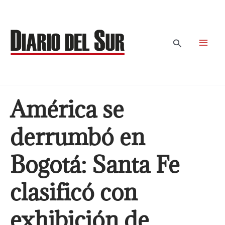
Ir
al
contenido
Buscar
América se
derrumbó en
Bogotá: Santa Fe
clasificó con
exhibición de