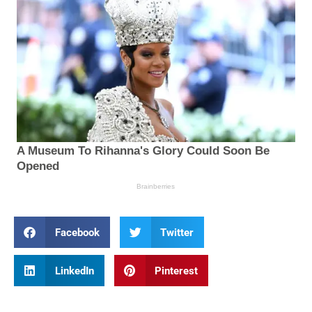
Facebook
Twitter
LinkedIn
Pinterest
Prev
Nex