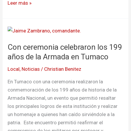
Leer más »
Con
ceremonia
Con ceremonia celebraron los 199
celebraron
los
años de la Armada en Tumaco
199
Local
,
Noticias
/
Christian Benitez
años
de
En Tumaco con una ceremonia realizaron la
la
conmemoración de los 199 años de historia de la
Armada
Armada Nacional, un evento que permitió resaltar
en
los principales logros de esta institución y realizar
Tumaco
un homenaje a quienes han caído sirviéndole a la
patria. Este encuentro permitió reafirmar el
compromiso de los militares por proteger y