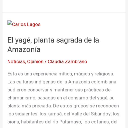
El
yagé,
El yagé, planta sagrada de la
planta
sagrada
Amazonía
de
Noticias
,
Opinión
/
Claudia.Zambrano
la
Amazonía
Esta es una experiencia mítica, mágica y religiosa.
Las culturas indígenas de la Amazonía colombiana
pudieron conservar y mantener sus prácticas de
chamanismo, basadas en el consumo del yagé, su
planta más preciada. De estos grupos se reconocen
los siguientes: los kamsá, del Valle del Sibundoy; los
siona, habitantes del río Putumayo; los cofanes, del