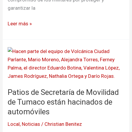
garantizar la
Leer más »
Patios
de
Secretaría
de
Movilidad
Patios de Secretaría de Movilidad
de
Tumaco
de Tumaco están hacinados de
están
automóviles
hacinados
Local
,
Noticias
/
Christian Benitez
de