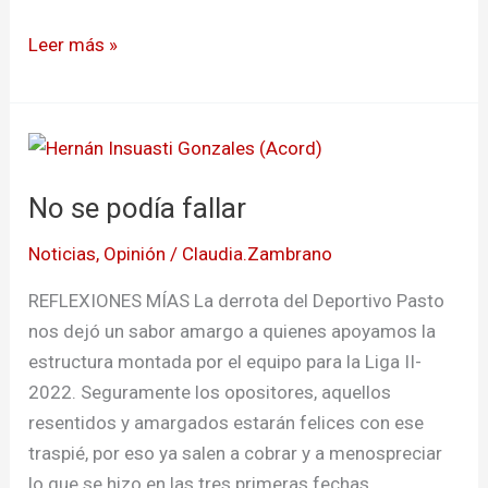
Leer más »
No
se
No se podía fallar
podía
fallar
Noticias
,
Opinión
/
Claudia.Zambrano
REFLEXIONES MÍAS La derrota del Deportivo Pasto
nos dejó un sabor amargo a quienes apoyamos la
estructura montada por el equipo para la Liga II-
2022. Seguramente los opositores, aquellos
resentidos y amargados estarán felices con ese
traspié, por eso ya salen a cobrar y a menospreciar
lo que se hizo en las tres primeras fechas.