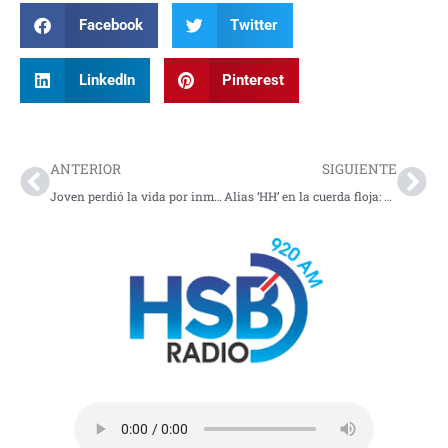
Facebook
Twitter
LinkedIn
Pinterest
Prev
Nex
ANTERIOR
SIGUIENTE
Joven perdió la vida por inmersión
Alias ‘HH’ en la cuerda floja: Corte avala su extradición