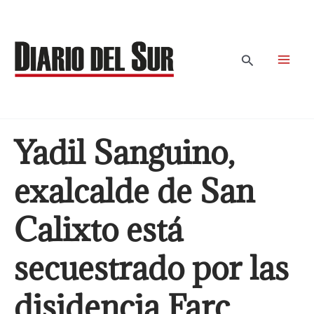
Ir
al
contenido
Buscar
Yadil Sanguino,
exalcalde de San
Calixto está
secuestrado por las
disidencia Farc