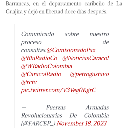
Barrancas, en el departamento caribeño de La
Guajira y dejó en libertad doce días después.
Comunicado sobre nuestro
proceso de
consultas.
@ComisionadoPaz
@BluRadioCo
@NoticiasCaracol
@WRadioColombia
@CaracolRadio
@petrogustavo
@rctv
pic.twitter.com/V3Veg0KgrC
— Fuerzas Armadas
Revolucionarias De Colombia
(@FARCEP_)
November 18, 2023