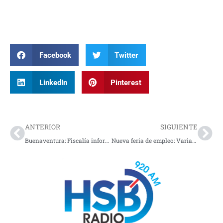
Facebook
Twitter
LinkedIn
Pinterest
Prev
Nex
ANTERIOR
SIGUIENTE
Buenaventura: Fiscalía informó de tremendo operativo contra el narcotráfico
Nueva feria de empleo: Varias vacantes