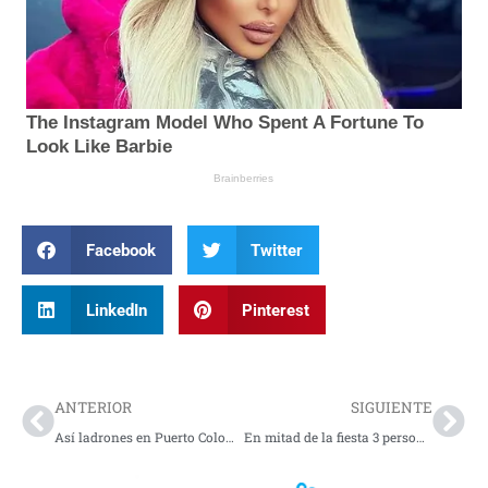
Facebook
Twitter
LinkedIn
Pinterest
Prev
Nex
ANTERIOR
SIGUIENTE
Así ladrones en Puerto Colombia asaltaron un banco: ¡Todo quedó grabado!
En mitad de la fiesta 3 personas fueron asesinadas por sicarios