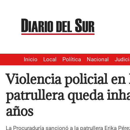
Ir
al
contenido
Inicio
Local
Política
Nacional
Judici
Violencia policial en
patrullera queda inha
años
La Procuraduría sancionó a la patrullera Erika Pé