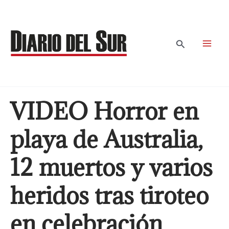
Ir
al
contenido
Buscar
VIDEO Horror en
playa de Australia,
12 muertos y varios
heridos tras tiroteo
en celebración