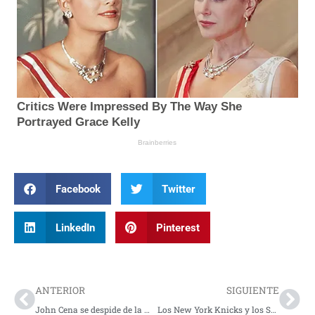
Facebook
Twitter
LinkedIn
Pinterest
Prev
Nex
ANTERIOR
SIGUIENTE
John Cena se despide de la WWE luego de 23 años y 17 campeonatos mundiales
Los New York Knicks y los San Antonio Spurs disputarán la final de la Copa NBA