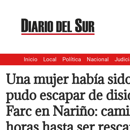
Ir
al
contenido
Inicio
Local
Política
Nacional
Judici
Una mujer había sido
pudo escapar de disi
Farc en Nariño: cam
horas hasta ser resca