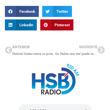
Facebook
Twitter
LinkedIn
Pinterest
Prev
Nex
ANTERIOR
SIGUIENTE
Festival Ondas cierra su primera edición con 17.000 asistentes y consolida un nuevo formato para Bogotá
Un ‘Había una vez’ puede cambiarlo todo: hoy el mundo celebra el arte de contar historias