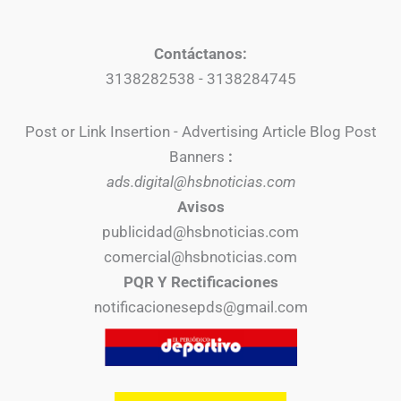
Contáctanos:
3138282538 - 3138284745
Post or Link Insertion - Advertising Article Blog Post
Banners
:
ads.digital@hsbnoticias.com
Avisos
publicidad@hsbnoticias.com
comercial@hsbnoticias.com
PQR Y Rectificaciones
notificacionesepds@gmail.com