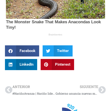
Facebook
Twitter
LinkedIn
Pinterest
Prev
Nex
ANTERIOR
SIGUIENTE
#NariñoAvanza | Nariño lidera piloto nacional y ya expidió más de 600 pasaportes biométricos en zonas fronterizas
Gobierno anuncia nuevas medidas para reforzar la seguridad en corredores viales del país