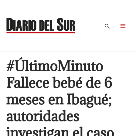
Ir
al
contenido
Buscar
#ÚltimoMinuto
Fallece bebé de 6
meses en Ibagué;
autoridades
investigan el caso