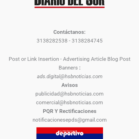
Contáctanos:
3138282538 - 3138284745
Post or Link Insertion - Advertising Article Blog Post
Banners
:
ads.digital@hsbnoticias.com
Avisos
publicidad@hsbnoticias.com
comercial@hsbnoticias.com
PQR Y Rectificaciones
notificacionesepds@gmail.com