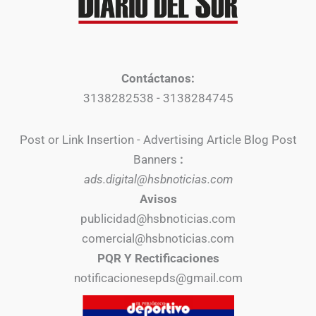
Contáctanos:
3138282538 - 3138284745
Post or Link Insertion - Advertising Article Blog Post
Banners
:
ads.digital@hsbnoticias.com
Avisos
publicidad@hsbnoticias.com
comercial@hsbnoticias.com
PQR Y Rectificaciones
notificacionesepds@gmail.com