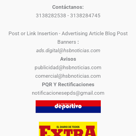
Contáctanos:
3138282538 - 3138284745
Post or Link Insertion - Advertising Article Blog Post
Banners
:
ads.digital@hsbnoticias.com
Avisos
publicidad@hsbnoticias.com
comercial@hsbnoticias.com
PQR Y Rectificaciones
notificacionesepds@gmail.com