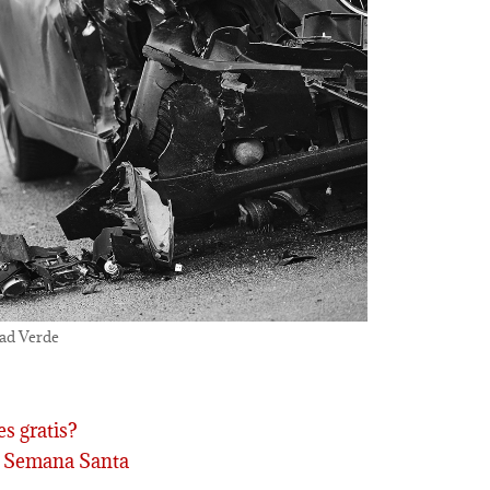
dad Verde
s gratis?
en Semana Santa