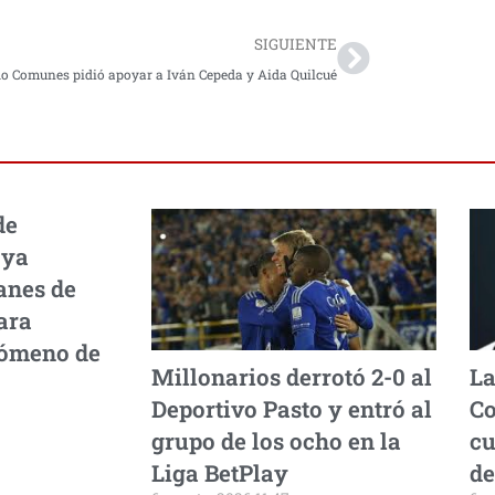
SIGUIENTE
do Comunes pidió apoyar a Iván Cepeda y Aida Quilcué
de
 ya
anes de
ara
nómeno de
Millonarios derrotó 2-0 al
La
Deportivo Pasto y entró al
Co
grupo de los ocho en la
cu
Liga BetPlay
de