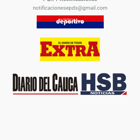
notificacionesepds@gmail.com