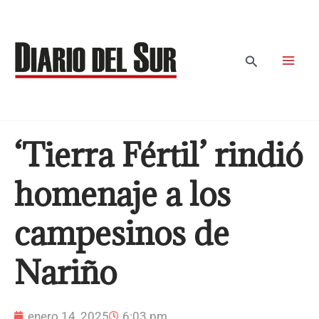
Ir
al
contenido
Buscar
‘Tierra Fértil’ rindió
homenaje a los
campesinos de
Nariño
enero 14, 2025
6:03 pm