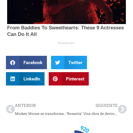
Facebook
Twitter
LinkedIn
Pinterest
Prev
Nex
ANTERIOR
SIGUIENTE
Mickey Mouse se transforma en figura de terror en «Screamboat»
‘Romería’: Una obra de devoción y tradición presentada en el Canto a la Tierra