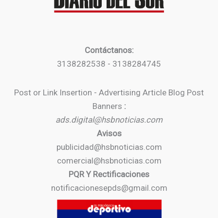
Contáctanos:
3138282538 - 3138284745
Post or Link Insertion - Advertising Article Blog Post
Banners
:
ads.digital@hsbnoticias.com
Avisos
publicidad@hsbnoticias.com
comercial@hsbnoticias.com
PQR Y Rectificaciones
notificacionesepds@gmail.com