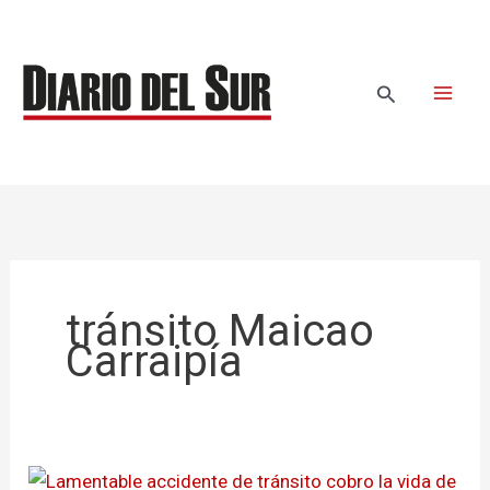
Ir
al
contenido
Buscar
tránsito Maicao
Carraipía
Lamentable